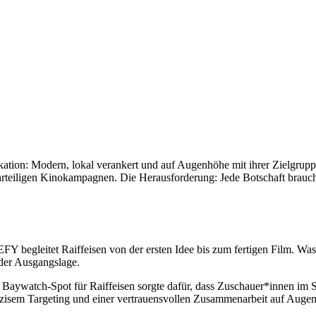
ion: Modern, lokal verankert und auf Augenhöhe mit ihrer Zielgruppe.
teiligen Kinokampagnen. Die Herausforderung: Jede Botschaft braucht i
begleitet Raiffeisen von der ersten Idee bis zum fertigen Film. Was u
 der Ausgangslage.
 Baywatch-Spot für Raiffeisen sorgte dafür, dass Zuschauer*innen im S
präzisem Targeting und einer vertrauensvollen Zusammenarbeit auf Auge