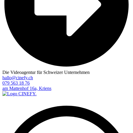
Die Videoagentur für Schweizer Unternehmen
hallo@cinefy.ch
079 563 18 76
am Mattenhof 16a, Kriens